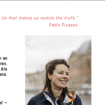
a lie that makes us realize the truth.”
Pablo Picasso
n en
ren.
 Als
ens.
el –