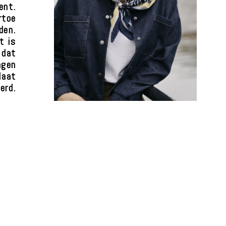
ent.
rtoe
den.
t is
 dat
ngen
laat
erd.